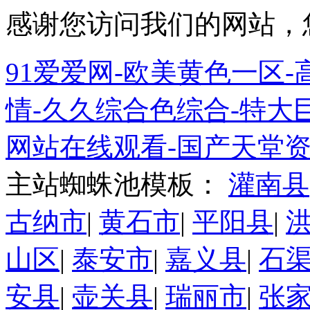
感谢您访问我们的网站，
91爱爱网-欧美黄色一区-高
情-久久综合色综合-特大巨
网站在线观看-国产天堂资
主站蜘蛛池模板：
灌南县
古纳市
|
黄石市
|
平阳县
|
山区
|
泰安市
|
嘉义县
|
石
安县
|
壶关县
|
瑞丽市
|
张