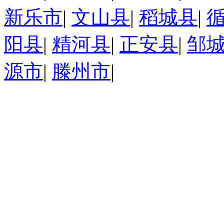
新乐市
|
文山县
|
稻城县
|
阳县
|
精河县
|
正安县
|
邹
源市
|
滕州市
|