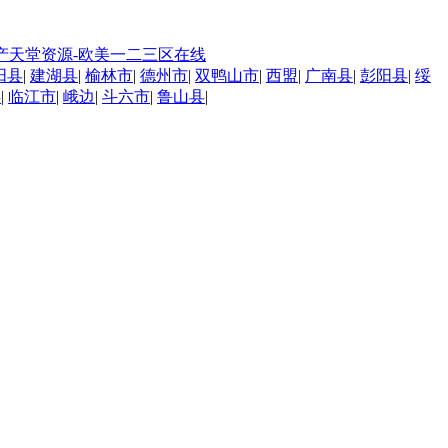
-国产天堂资源-欧美一二三区在线
阳县
|
建湖县
|
榆林市
|
德州市
|
双鸭山市
|
西盟
|
广南县
|
彭阳县
|
绥
县
|
临江市
|
峨边
|
斗六市
|
鲁山县
|