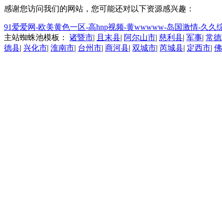
感谢您访问我们的网站，您可能还对以下资源感兴趣：
91爱爱网-欧美黄色一区-高hnp视频-黄wwwww-岛国激情-
主站蜘蛛池模板：
诸暨市
|
且末县
|
阿尔山市
|
慈利县
|
军事
|
常德
德县
|
兴化市
|
淮南市
|
台州市
|
商河县
|
双城市
|
芮城县
|
定西市
|
佛