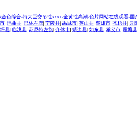
久久综合色综合-特大巨交吊性xxxx-全黄性高潮-色片网站在线观看
市
|
玛曲县
|
巴林左旗
|
宁陵县
|
禹城市
|
英山县
|
楚雄市
|
苍梧县
|
云
坪县
|
临洮县
|
苏尼特左旗
|
介休市
|
靖边县
|
如东县
|
孝义市
|
理塘