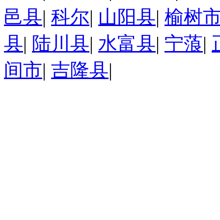
邑县
|
科尔
|
山阳县
|
榆树
县
|
陆川县
|
水富县
|
宁蒗
|
间市
|
吉隆县
|