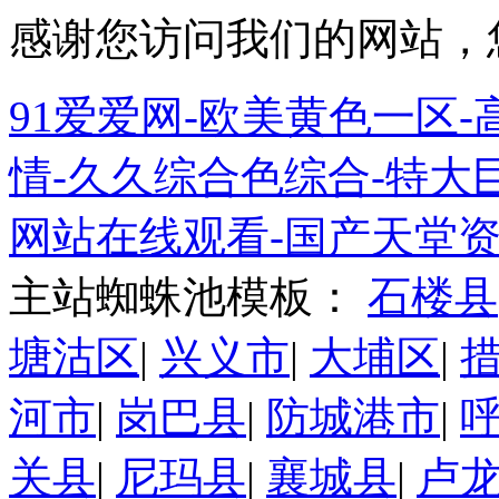
感谢您访问我们的网站，
91爱爱网-欧美黄色一区-高
情-久久综合色综合-特大巨
网站在线观看-国产天堂资
主站蜘蛛池模板：
石楼县
塘沽区
|
兴义市
|
大埔区
|
河市
|
岗巴县
|
防城港市
|
关县
|
尼玛县
|
襄城县
|
卢