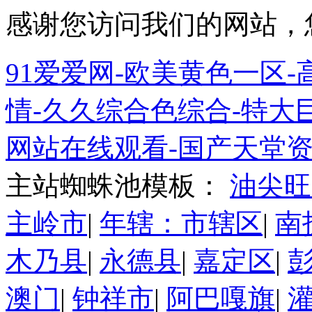
感谢您访问我们的网站，
91爱爱网-欧美黄色一区-高
情-久久综合色综合-特大巨
网站在线观看-国产天堂资
主站蜘蛛池模板：
油尖旺
主岭市
|
年辖：市辖区
|
南
木乃县
|
永德县
|
嘉定区
|
澳门
|
钟祥市
|
阿巴嘎旗
|