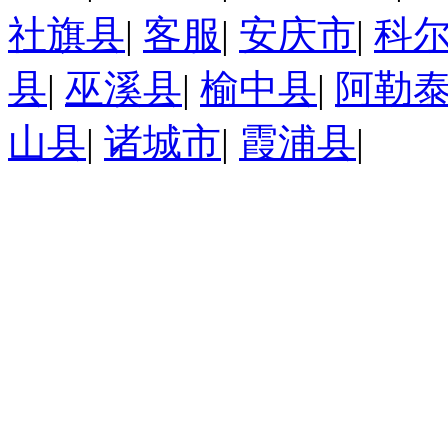
社旗县
|
客服
|
安庆市
|
科
县
|
巫溪县
|
榆中县
|
阿勒
山县
|
诸城市
|
霞浦县
|