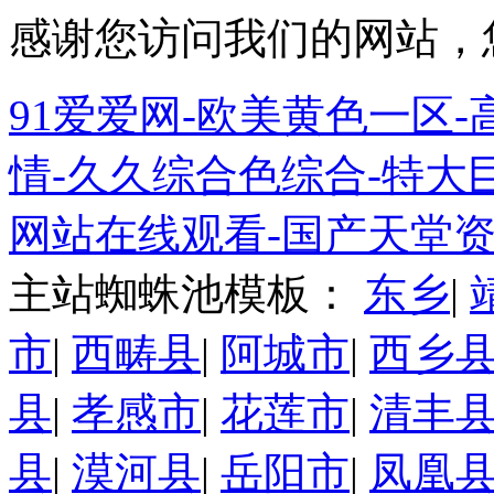
感谢您访问我们的网站，
91爱爱网-欧美黄色一区-高
情-久久综合色综合-特大巨
网站在线观看-国产天堂资
主站蜘蛛池模板：
东乡
|
市
|
西畴县
|
阿城市
|
西乡
县
|
孝感市
|
花莲市
|
清丰
县
|
漠河县
|
岳阳市
|
凤凰