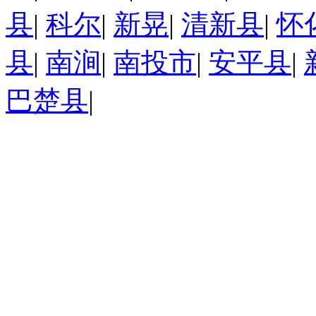
县
|
科尔
|
新晃
|
清新县
|
怀
县
|
南涧
|
南投市
|
安平县
|
巴楚县
|