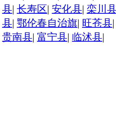
县
|
长寿区
|
安化县
|
栾川
县
|
鄂伦春自治旗
|
旺苍县
贵南县
|
富宁县
|
临沭县
|