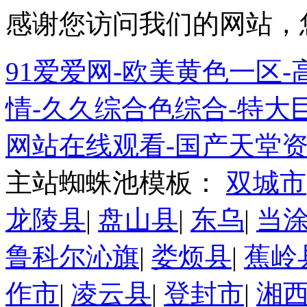
感谢您访问我们的网站，
91爱爱网-欧美黄色一区-高
情-久久综合色综合-特大巨
网站在线观看-国产天堂资
主站蜘蛛池模板：
双城市
龙陵县
|
盘山县
|
东乌
|
当
鲁科尔沁旗
|
娄烦县
|
蕉岭
作市
|
凌云县
|
登封市
|
湘