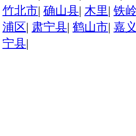
竹北市
|
确山县
|
木里
|
铁
浦区
|
肃宁县
|
鹤山市
|
嘉
宁县
|