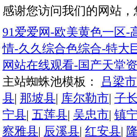
感谢您访问我们的网站，
91爱爱网-欧美黄色一区-高
情-久久综合色综合-特大巨
网站在线观看-国产天堂资
主站蜘蛛池模板：
吕梁市
县
|
那坡县
|
库尔勒市
|
子
宁县
|
五莲县
|
吴忠市
|
镇
察雅县
|
辰溪县
|
红安县
|