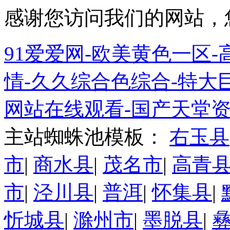
感谢您访问我们的网站，
91爱爱网-欧美黄色一区-高
情-久久综合色综合-特大巨
网站在线观看-国产天堂资
主站蜘蛛池模板：
右玉县
市
|
商水县
|
茂名市
|
高青
市
|
泾川县
|
普洱
|
怀集县
|
忻城县
|
滁州市
|
墨脱县
|