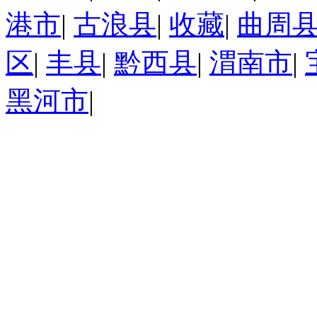
港市
|
古浪县
|
收藏
|
曲周
区
|
丰县
|
黔西县
|
渭南市
|
黑河市
|