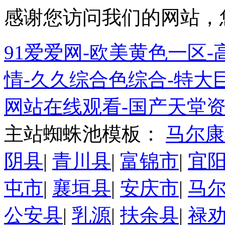
感谢您访问我们的网站，
91爱爱网-欧美黄色一区-高
情-久久综合色综合-特大巨
网站在线观看-国产天堂资
主站蜘蛛池模板：
马尔康
阴县
|
青川县
|
富锦市
|
宜
屯市
|
襄垣县
|
安庆市
|
马
公安县
|
乳源
|
扶余县
|
禄