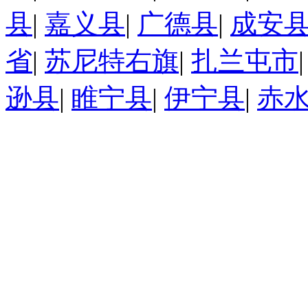
县
|
嘉义县
|
广德县
|
成安
省
|
苏尼特右旗
|
扎兰屯市
逊县
|
睢宁县
|
伊宁县
|
赤