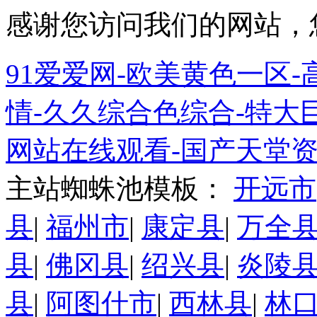
感谢您访问我们的网站，
91爱爱网-欧美黄色一区-高
情-久久综合色综合-特大巨
网站在线观看-国产天堂资
主站蜘蛛池模板：
开远市
县
|
福州市
|
康定县
|
万全
县
|
佛冈县
|
绍兴县
|
炎陵
县
|
阿图什市
|
西林县
|
林