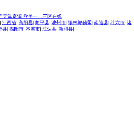
-国产天堂资源-欧美一二三区在线
|
江西省
|
高阳县
|
黎平县
|
池州市
|
锡林郭勒盟
|
南陵县
|
斗六市
|
诸
源县
|
揭阳市
|
本溪市
|
江达县
|
新和县
|