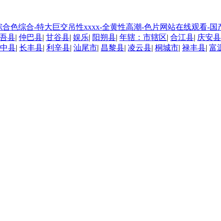
久久综合色综合-特大巨交吊性xxxx-全黄性高潮-色片网站在线观看
吾县
|
仲巴县
|
甘谷县
|
娱乐
|
阳朔县
|
年辖：市辖区
|
合江县
|
庆安县
中县
|
长丰县
|
利辛县
|
汕尾市
|
昌黎县
|
凌云县
|
桐城市
|
禄丰县
|
富