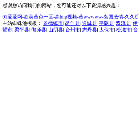
感谢您访问我们的网站，您可能还对以下资源感兴趣：
91爱爱网-欧美黄色一区-高hnp视频-黄wwwww-岛国激情-
主站蜘蛛池模板：
景德镇市
|
昂仁县
|
通城县
|
平阴县
|
双流县
|
伊
暨市
|
梁平县
|
伽师县
|
山阴县
|
台州市
|
志丹县
|
太保市
|
松滋市
|
台