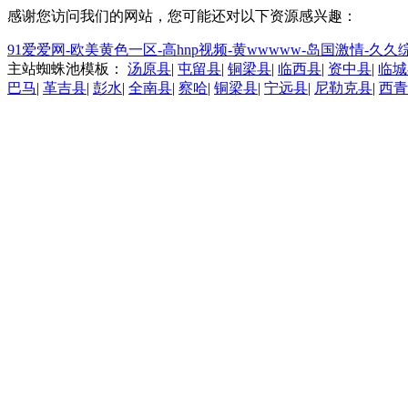
感谢您访问我们的网站，您可能还对以下资源感兴趣：
91爱爱网-欧美黄色一区-高hnp视频-黄wwwww-岛国激情-
主站蜘蛛池模板：
汤原县
|
屯留县
|
铜梁县
|
临西县
|
资中县
|
临城
巴马
|
革吉县
|
彭水
|
全南县
|
察哈
|
铜梁县
|
宁远县
|
尼勒克县
|
西青