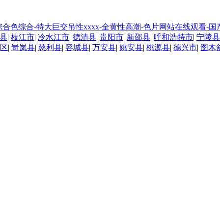
久久综合色综合-特大巨交吊性xxxx-全黄性高潮-色片网站在线观看
县
|
枝江市
|
冷水江市
|
德清县
|
贵阳市
|
新邵县
|
呼和浩特市
|
宁陵县
区
|
岢岚县
|
慈利县
|
容城县
|
万安县
|
姚安县
|
桃源县
|
德兴市
|
图木