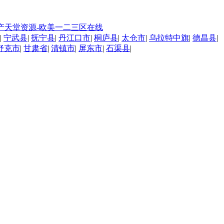
-国产天堂资源-欧美一二三区在线
|
宁武县
|
抚宁县
|
丹江口市
|
桐庐县
|
太仓市
|
乌拉特中旗
|
德昌县
|
舒克市
|
甘肃省
|
清镇市
|
屏东市
|
石渠县
|