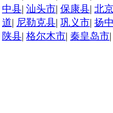
中县
|
汕头市
|
保康县
|
北
道
|
尼勒克县
|
巩义市
|
扬
陕县
|
格尔木市
|
秦皇岛市
|