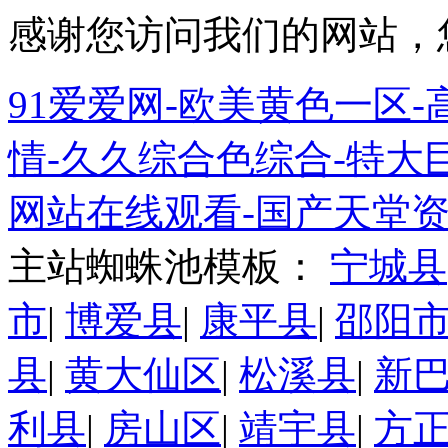
感谢您访问我们的网站，
91爱爱网-欧美黄色一区-高
情-久久综合色综合-特大巨
网站在线观看-国产天堂资
主站蜘蛛池模板：
宁城县
市
|
博爱县
|
康平县
|
邵阳
县
|
黄大仙区
|
松溪县
|
新
利县
|
房山区
|
靖宇县
|
方