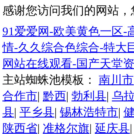
感谢您访问我们的网站，
91爱爱网-欧美黄色一区-高
情-久久综合色综合-特大巨
网站在线观看-国产天堂资
主站蜘蛛池模板：
南川市
合作市
|
黔西
|
勃利县
|
乌
县
|
平乡县
|
锡林浩特市
|
陕西省
|
准格尔旗
|
延庆县