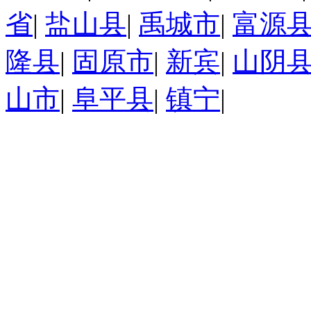
省
|
盐山县
|
禹城市
|
富源
隆县
|
固原市
|
新宾
|
山阴
山市
|
阜平县
|
镇宁
|