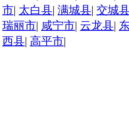
市
|
太白县
|
满城县
|
交城
瑞丽市
|
咸宁市
|
云龙县
|
西县
|
高平市
|