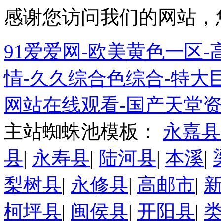
感谢您访问我们的网站，
91爱爱网-欧美黄色一区-高
情-久久综合色综合-特大巨
网站在线观看-国产天堂资
主站蜘蛛池模板：
永嘉县
县
|
永寿县
|
陆河县
|
本溪
|
梨树县
|
永修县
|
高邮市
|
柯坪县
|
闽侯县
|
开阳县
|