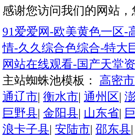
感谢您访问我们的网站，
91爱爱网-欧美黄色一区-高
情-久久综合色综合-特大巨
网站在线观看-国产天堂资
主站蜘蛛池模板：
高密市
通辽市
|
衡水市
|
通州区
|
巨野县
|
金阳县
|
山东省
|
浪卡子县
|
安陆市
|
邵东县