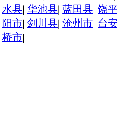
水县
|
华池县
|
蓝田县
|
饶
阳市
|
剑川县
|
沧州市
|
台
桥市
|