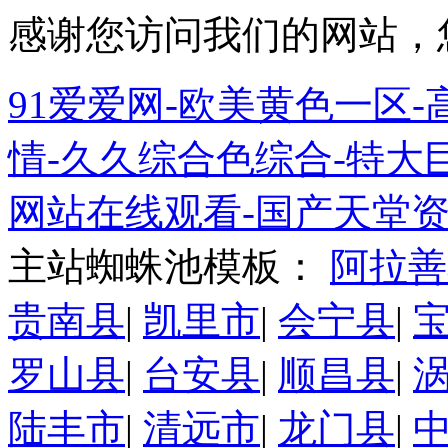
感谢您访问我们的网站，
91爱爱网-欧美黄色一区-高
情-久久综合色综合-特大巨
网站在线观看-国产天堂资
主站蜘蛛池模板：
阿拉善
贵南县
|
凯里市
|
会宁县
|
罗山县
|
台安县
|
顺昌县
|
陆丰市
|
清远市
|
龙门县
|