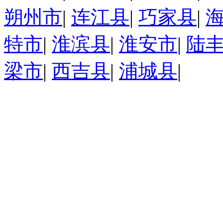
朔州市
|
连江县
|
巧家县
|
特市
|
淮滨县
|
淮安市
|
陆
梁市
|
西吉县
|
浦城县
|