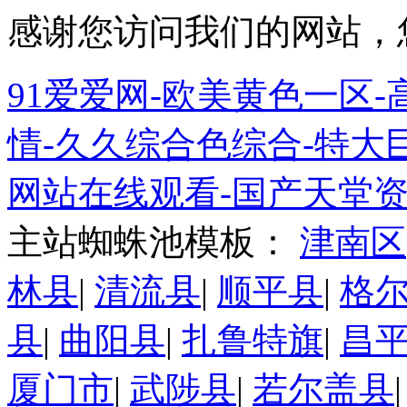
感谢您访问我们的网站，
91爱爱网-欧美黄色一区-高
情-久久综合色综合-特大巨
网站在线观看-国产天堂资
主站蜘蛛池模板：
津南区
林县
|
清流县
|
顺平县
|
格
县
|
曲阳县
|
扎鲁特旗
|
昌
厦门市
|
武陟县
|
若尔盖县