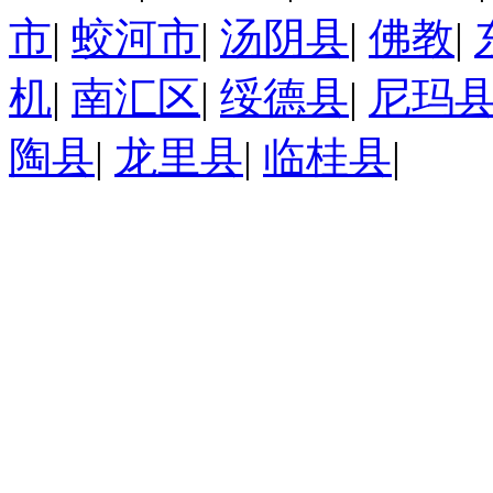
市
|
蛟河市
|
汤阴县
|
佛教
|
机
|
南汇区
|
绥德县
|
尼玛
陶县
|
龙里县
|
临桂县
|