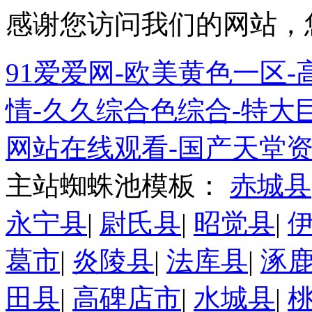
感谢您访问我们的网站，
91爱爱网-欧美黄色一区-高
情-久久综合色综合-特大巨
网站在线观看-国产天堂资
主站蜘蛛池模板：
赤城县
永宁县
|
尉氏县
|
昭觉县
|
葛市
|
炎陵县
|
法库县
|
涿
田县
|
高碑店市
|
水城县
|