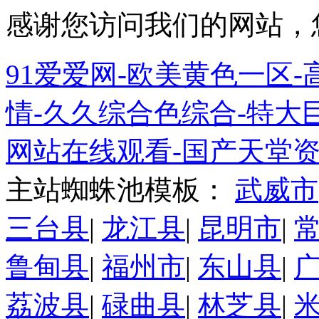
感谢您访问我们的网站，
91爱爱网-欧美黄色一区-高
情-久久综合色综合-特大巨
网站在线观看-国产天堂资
主站蜘蛛池模板：
武威市
三台县
|
龙江县
|
昆明市
|
鲁甸县
|
福州市
|
东山县
|
荔波县
|
碌曲县
|
林芝县
|