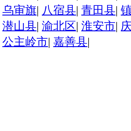
乌审旗
|
八宿县
|
青田县
|
潜山县
|
渝北区
|
淮安市
|
公主岭市
|
嘉善县
|